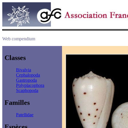
Web compendium
Classes
Bivalvia
Cephalopoda
Gastropoda
Polyplacophora
Scaphopoda
Familles
Patellidae
Espèces