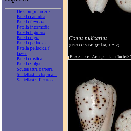
Helcion pruinosus
Patella caerulea
Patella flexuosa
Patella intermedia
Patella lugubris
Conus pulicarius
Patella nigra
Patella pellucida
(Hwass in Bruguière, 1792)
Patella pellucida f.
laevis
Provenance : Archipel de la Société
Patella rustica
Taille : 22.7 mm
Patella vulgata
Scutellastra barbara
Scutellastra chapmani
Scutellastra flexuosa