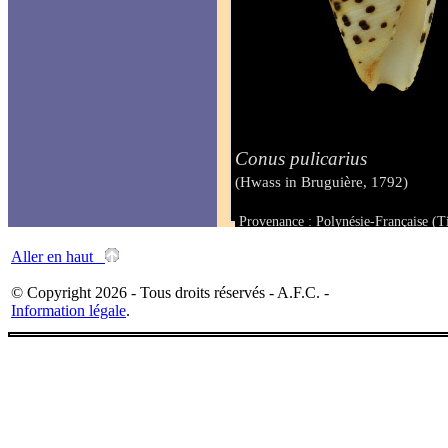
Conus pulicarius
(Hwass in Bruguière, 1792)
Provenance : Polynésie-Française (T
Taille : 27.7 mm
Aller en haut
© Copyright 2026 - Tous droits réservés - A.F.C. -
Information légale
.