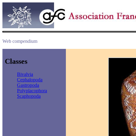
Web compendium
Classes
Bivalvia
Cephalopoda
Gastropoda
Polyplacophora
Scaphopoda