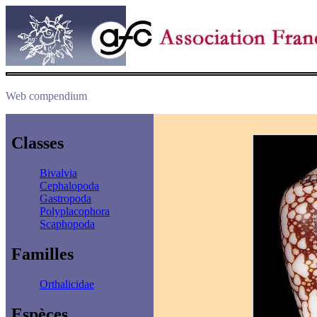
Web compendium
Classes
Bivalvia
Cephalopoda
Gastropoda
Polyplacophora
Scaphopoda
Familles
Orthalicidae
Espèces