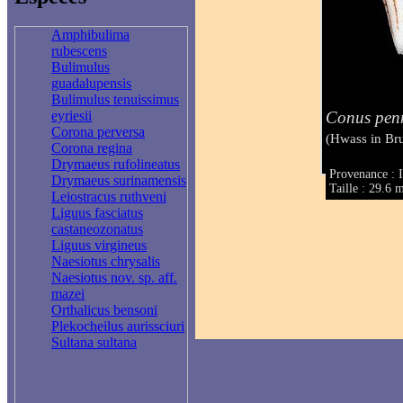
Amphibulima
rubescens
Bulimulus
guadalupensis
Bulimulus tenuissimus
Conus penn
eyriesii
Corona perversa
(Hwass in Br
Corona regina
Drymaeus rufolineatus
Provenance : 
Drymaeus surinamensis
Taille : 29.6
Leiostracus ruthveni
Liguus fasciatus
castaneozonatus
Liguus virgineus
Naesiotus chrysalis
Naesiotus nov. sp. aff.
mazei
Orthalicus bensoni
Plekocheilus aurissciuri
Sultana sultana