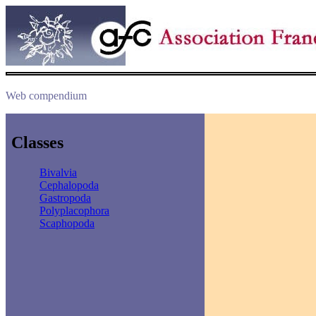
Web compendium
Classes
Bivalvia
Cephalopoda
Gastropoda
Polyplacophora
Scaphopoda