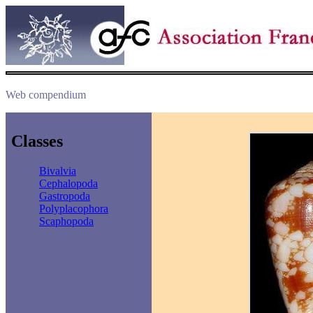
Web compendium
Classes
Bivalvia
Cephalopoda
Gastropoda
Polyplacophora
Scaphopoda