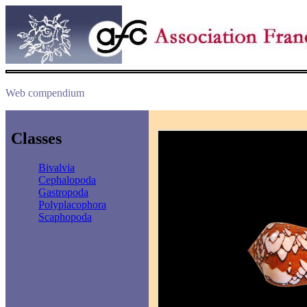
Web compendium
Classes
Bivalvia
Cephalopoda
Gastropoda
Polyplacophora
Scaphopoda