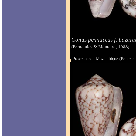
Conus pennaceus f. bazarut
(Fernandes & Monteiro, 1988)
Provenance : Mozambique (Pomene 
Taille : 53.7 mm