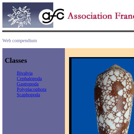
Web compendium
Classes
Bivalvia
Cephalopoda
Gastropoda
Polyplacophora
Scaphopoda