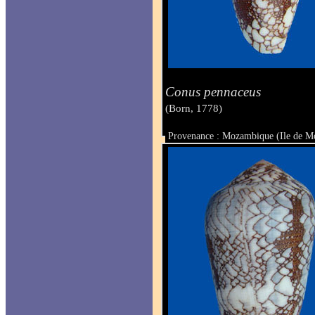
Conus pennaceus
(Born, 1778)
Provenance : Mozambique (Ile de 
Taille : 67.6 mm