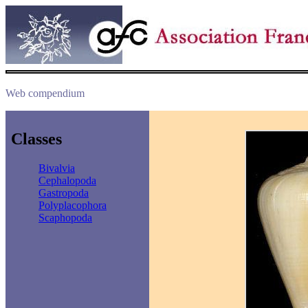
Web compendium
Classes
Bivalvia
Cephalopoda
Gastropoda
Polyplacophora
Scaphopoda