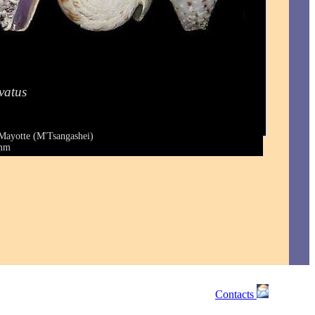
vatus
)
Mayotte (M'Tsangashei)
 mm
Contacts