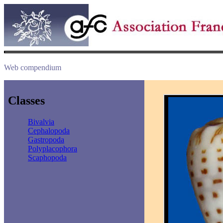
Web compendium
Classes
Bivalvia
Cephalopoda
Gastropoda
Polyplacophora
Scaphopoda