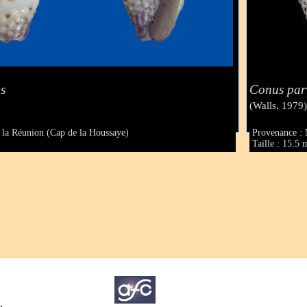
s
Conus par
(Walls, 1979
e la Réunion (Cap de la Houssaye)
Provenance : 
Taille : 15.5
.