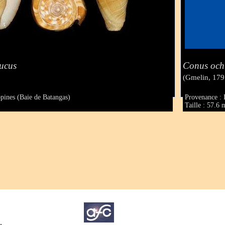
ucus
Conus och
(Gmelin, 179
ppines (Baie de Batangas)
Provenance : 
Taille : 57.6
.