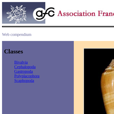
Web compendium
Classes
Bivalvia
Cephalopoda
Gastropoda
Polyplacophora
Scaphopoda