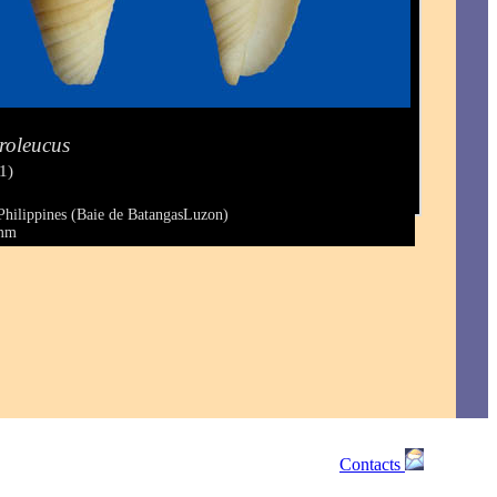
roleucus
1)
Philippines (Baie de BatangasLuzon)
 mm
Contacts