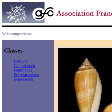
Web compendium
Classes
Bivalvia
Cephalopoda
Gastropoda
Polyplacophora
Scaphopoda