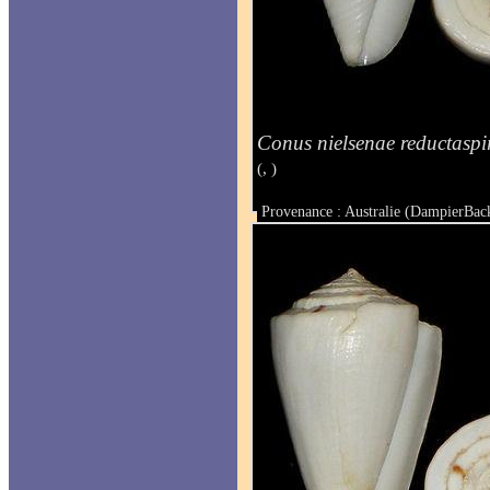
Conus nielsenae reductaspir
(, )
Provenance : Australie (DampierBac
Taille : 34 mm