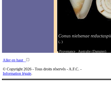
Conus nielsenae reductaspir
(, )
Provenance : Australie (Dampier)
Taille : 38.8 mm
Aller en haut
© Copyright 2026 - Tous droits réservés - A.F.C. -
Information légale
.