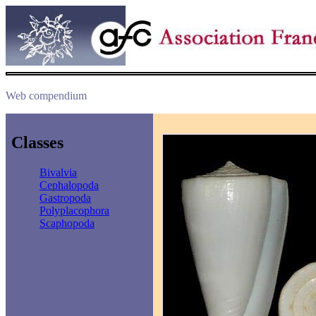
Web compendium
Classes
Bivalvia
Cephalopoda
Gastropoda
Polyplacophora
Scaphopoda