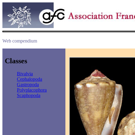
Web compendium
Classes
Bivalvia
Cephalopoda
Gastropoda
Polyplacophora
Scaphopoda