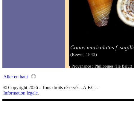
Conus muriculatus f. sugill
(Reeve, 1843)
Provenance : Philippines (Ile Balut)
Taille : 29.3 mm
Aller en haut
© Copyright 2026 - Tous droits réservés - A.F.C. -
Information légale
.