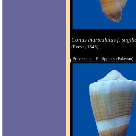
Conus muriculatus f. sugill
(Reeve, 1843)
Provenance : Philippines (Palawan)
Taille : 39.9 mm