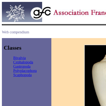
Web compendium
Classes
Bivalvia
Cephalopoda
Gastropoda
Polyplacophora
Scaphopoda