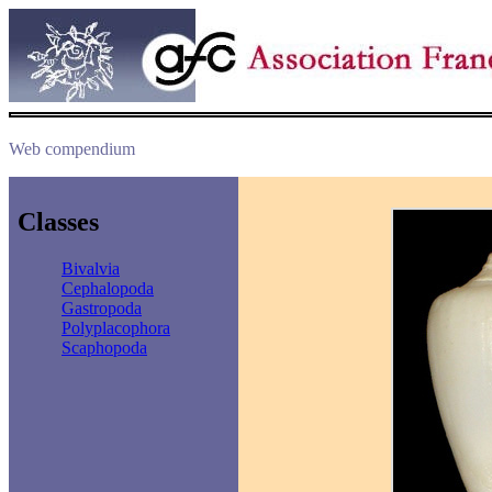
Web compendium
Classes
Bivalvia
Cephalopoda
Gastropoda
Polyplacophora
Scaphopoda