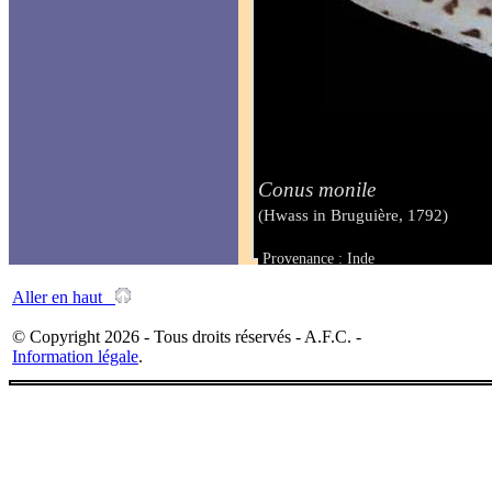
Conus monile
(Hwass in Bruguière, 1792)
Provenance : Inde
Taille : 51 mm
Aller en haut
© Copyright 2026 - Tous droits réservés - A.F.C. -
Information légale
.