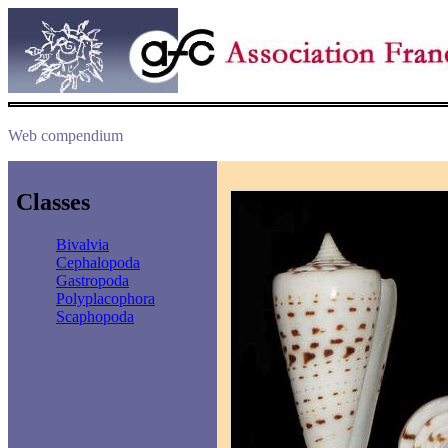
Web compendium
Classes
Bivalvia
Cephalopoda
Gastropoda
Polyplacophora
Scaphopoda