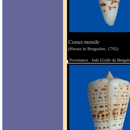
Conus monile
(Hwass in Bruguière, 1792)
Provenance : Inde (Golfe du Bengal
Taille : 46 mm