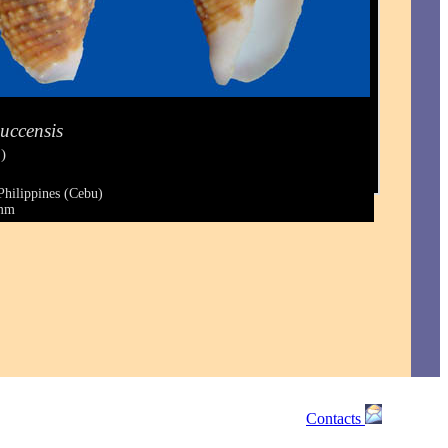
uccensis
)
Philippines (Cebu)
 mm
Contacts