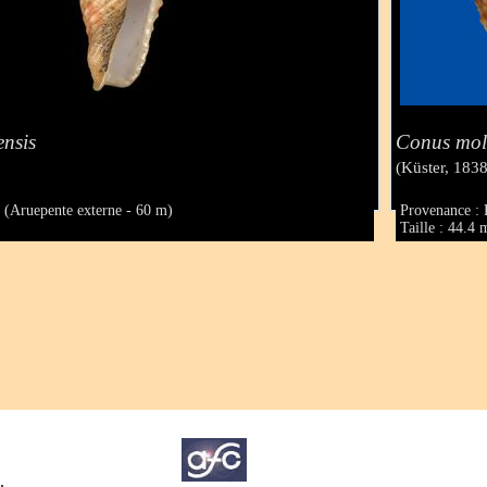
nsis
Conus mol
(Küster, 1838
i (Aruepente externe - 60 m)
Provenance : 
Taille : 44.4
.