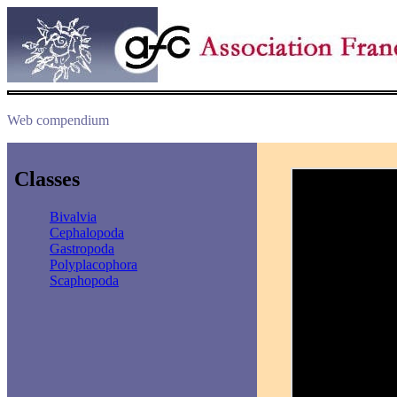
Web compendium
Classes
Bivalvia
Cephalopoda
Gastropoda
Polyplacophora
Scaphopoda