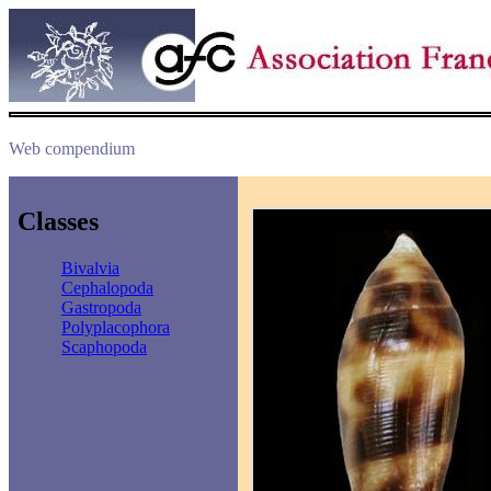
Web compendium
Classes
Bivalvia
Cephalopoda
Gastropoda
Polyplacophora
Scaphopoda