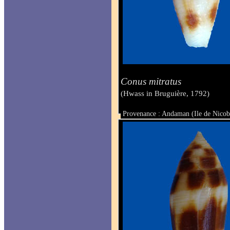
Conus mitratus
(Hwass in Bruguière, 1792)
Provenance : Andaman (Ile de Nicob
Taille : 14 mm