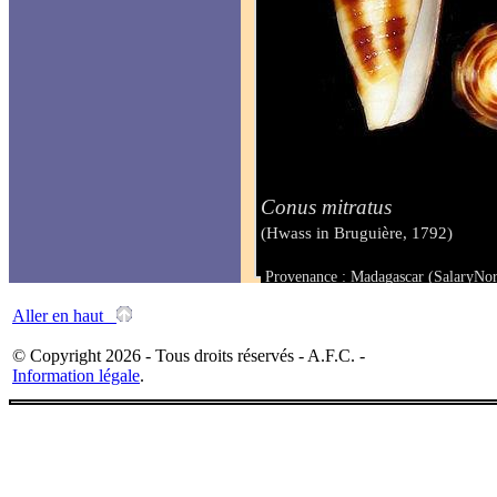
Conus mitratus
(Hwass in Bruguière, 1792)
Provenance : Madagascar (SalaryNor
Taille : 28.7 mm
Aller en haut
© Copyright 2026 - Tous droits réservés - A.F.C. -
Information légale
.