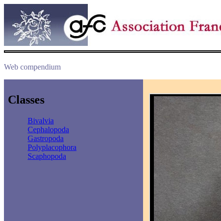
Web compendium
Classes
Bivalvia
Cephalopoda
Gastropoda
Polyplacophora
Scaphopoda