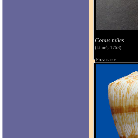
Conus miles
(Linné, 1758)
Provenance :
Taille :