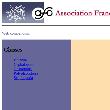
Web compendium
Classes
Bivalvia
Cephalopoda
Gastropoda
Polyplacophora
Scaphopoda