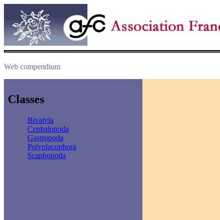
Web compendium
Classes
Bivalvia
Cephalopoda
Gastropoda
Polyplacophora
Scaphopoda