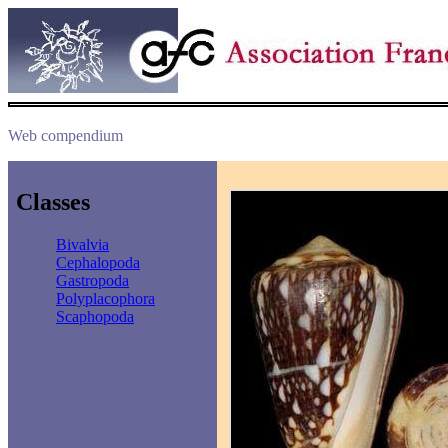
Web compendium
Classes
Bivalvia
Cephalopoda
Gastropoda
Polyplacophora
Scaphopoda