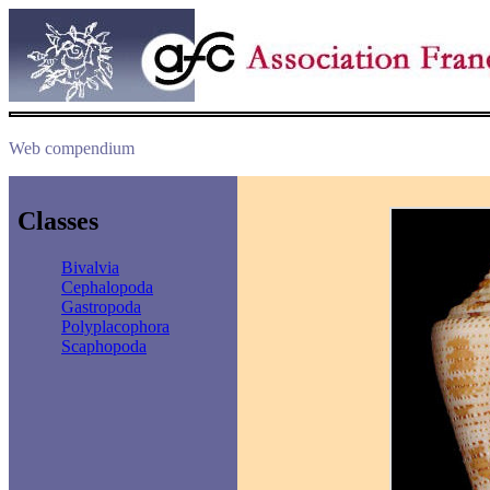
Web compendium
Classes
Bivalvia
Cephalopoda
Gastropoda
Polyplacophora
Scaphopoda