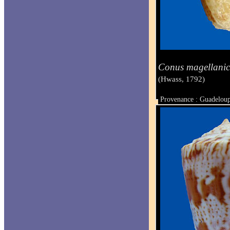
Conus magellanic
(Hwass, 1792)
Provenance : Guadeloup
Taille : 16.6 mm