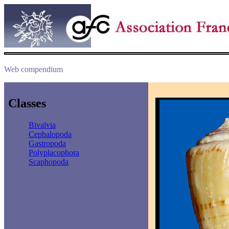
Web compendium
Classes
Bivalvia
Cephalopoda
Gastropoda
Polyplacophora
Scaphopoda