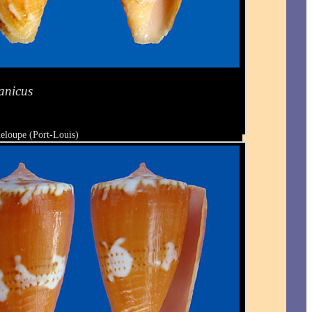
anicus
eloupe (Port-Louis)