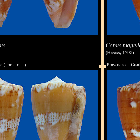
us
Conus magell
(Hwass, 1792)
e (Port-Louis)
Provenance : Guad
Taille : 24.8 mm