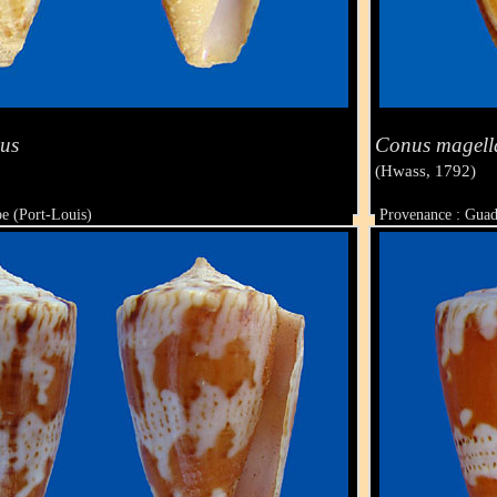
us
Conus magell
(Hwass, 1792)
e (Port-Louis)
Provenance : Guad
Taille : 18.8 mm