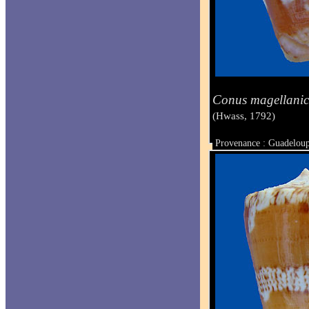
Conus magellanic
(Hwass, 1792)
Provenance : Guadeloup
Taille : 22.1 mm