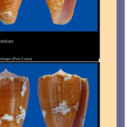
anicus
eloupe (Port-Louis)