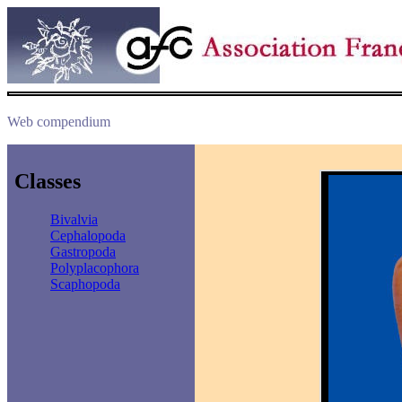
Web compendium
Classes
Bivalvia
Cephalopoda
Gastropoda
Polyplacophora
Scaphopoda