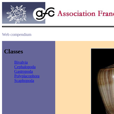
Web compendium
Classes
Bivalvia
Cephalopoda
Gastropoda
Polyplacophora
Scaphopoda