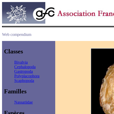
Web compendium
Classes
Bivalvia
Cephalopoda
Gastropoda
Polyplacophora
Scaphopoda
Familles
Nassariidae
Espèces