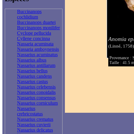
Buccinanops
cochlidium
Buccinanops duartei
Buccinanops monilifer
Cyclope pellucida
Anomia ep
Cyllene concinna
Nassaria acuminata
(Linné, 1758
Nassaria amboynensis
Nassarius acuminatus
Provenance : 
Nassarius albus
Taille : 41.5
Nassarius antillarum
Nassarius bellus
Nassarius candens
Nassarius castus
Nassarius celebensis
Nassarius conoidalis
Nassarius consensus
Nassarius corniculum
Nassarius
crebricostatus
Nassarius crematus
Nassarius cuvierii
Nassarius delicatus