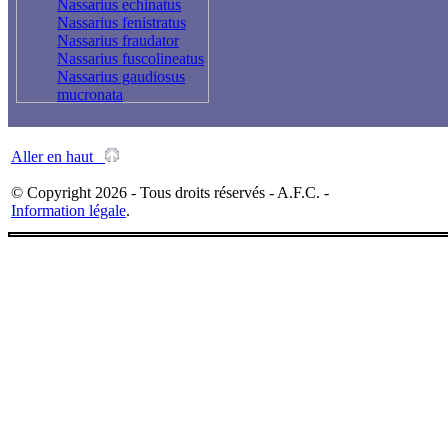
Nassarius echinatus
Nassarius fenistratus
Nassarius fraudator
Nassarius fuscolineatus
Nassarius gaudiosus
mucronata
Nassarius
gemmuliferus
Nassarius gibbosulus
Aller en haut
Nassarius graniferus
Nassarius himeroessa
© Copyright 2026 - Tous droits réservés - A.F.C. -
Nassarius
Information légale
.
hotessierianus
Nassarius jeanmartini
Nassarius karinae
Nassarius
mammilliferus
Nassarius miga
Nassarius
multipunctatus
Nassarius mutabilis
Nassarius niger
Nassarius nodifer
Nassarius olivaceus
Nassarius pachychilus