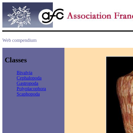
Web compendium
Classes
Bivalvia
Cephalopoda
Gastropoda
Polyplacophora
Scaphopoda