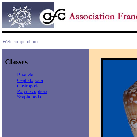
Web compendium
Classes
Bivalvia
Cephalopoda
Gastropoda
Polyplacophora
Scaphopoda