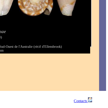
mae
3)
Sud-Ouest de l'Australie (récif d'Ellensbrook)
 mm
Contacts