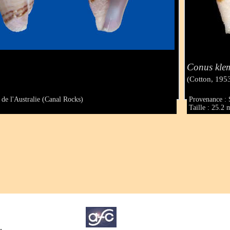
Conus kle
(Cotton, 195
 de l'Australie (Canal Rocks)
Provenance : 
Taille : 25.2
.