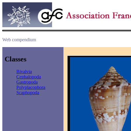
Web compendium
Classes
Bivalvia
Cephalopoda
Gastropoda
Polyplacophora
Scaphopoda