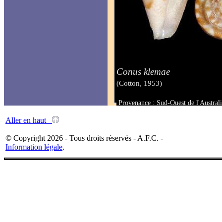
Conus klemae
(Cotton, 1953)
Provenance : Sud-Ouest de l'Australi
Taille : 25.2 mm
Aller en haut
© Copyright 2026 - Tous droits réservés - A.F.C. -
Information légale
.