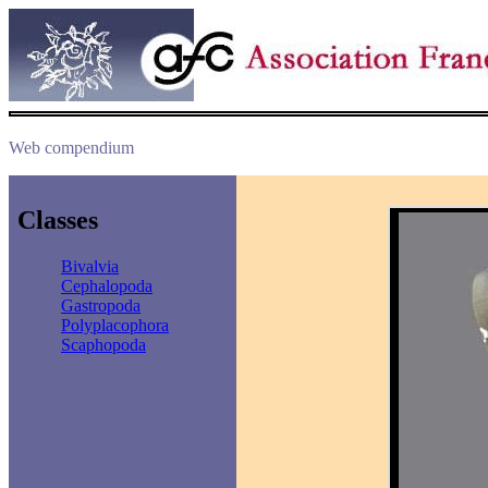
Web compendium
Classes
Bivalvia
Cephalopoda
Gastropoda
Polyplacophora
Scaphopoda