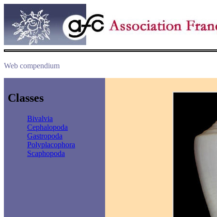
Web compendium
Classes
Bivalvia
Cephalopoda
Gastropoda
Polyplacophora
Scaphopoda