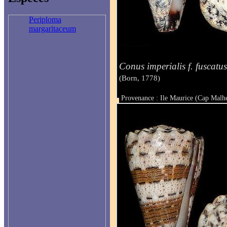
Periploma
margaritaceum
Conus imperialis f. fuscatu
(Born, 1778)
Provenance : Ile Maurice (Cap Malh
Taille : 31 mm