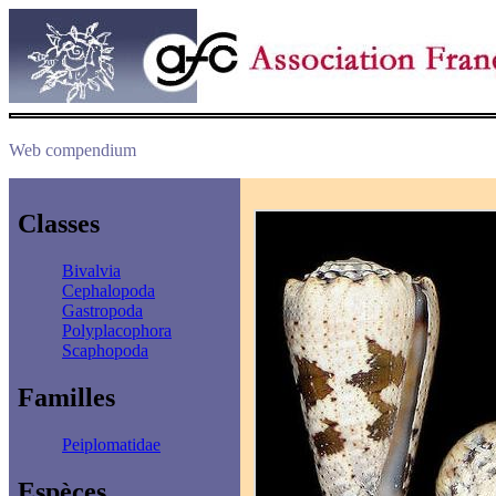
Web compendium
Classes
Bivalvia
Cephalopoda
Gastropoda
Polyplacophora
Scaphopoda
Familles
Peiplomatidae
Espèces