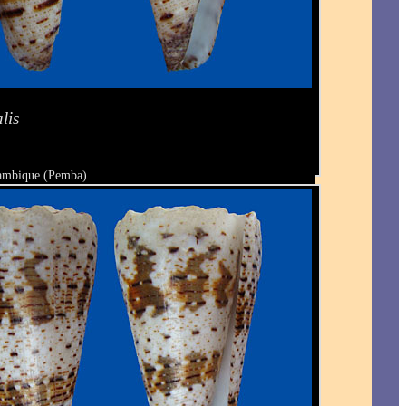
lis
ambique (Pemba)