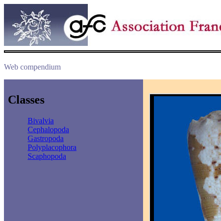
Web compendium
Classes
Bivalvia
Cephalopoda
Gastropoda
Polyplacophora
Scaphopoda