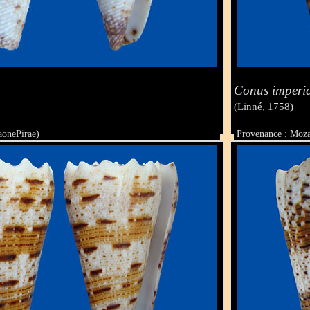
Conus imperia
(Linné, 1758)
aonePirae)
Provenance : Moz
Taille : 56.3 mm