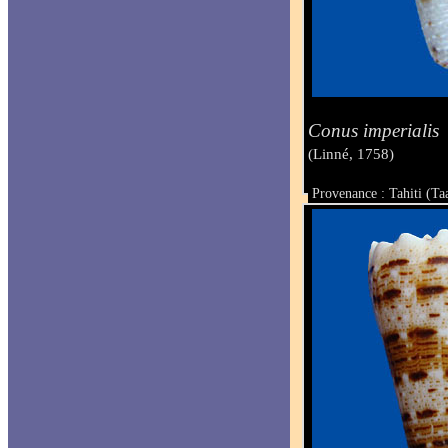
Conus imperialis
(Linné, 1758)
Provenance : Tahiti (Ta
Taille : 29.5 mm