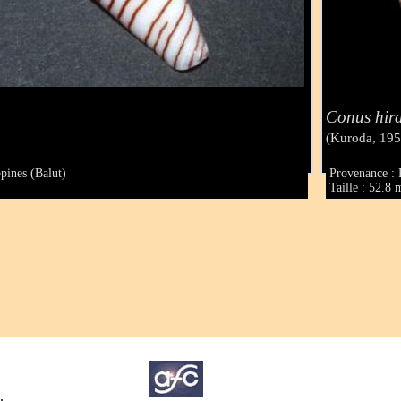
Conus hira
(Kuroda, 195
pines (Balut)
Provenance : 
Taille : 52.8
.