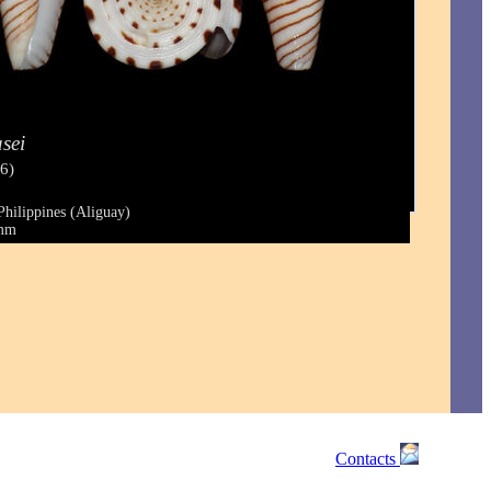
sei
6)
Philippines (Aliguay)
 mm
Contacts