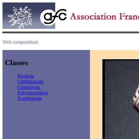
Web compendium
Classes
Bivalvia
Cephalopoda
Gastropoda
Polyplacophora
Scaphopoda