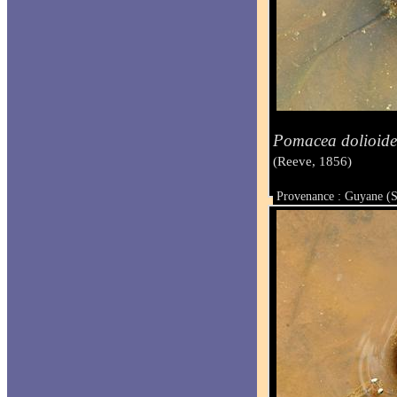
Pomacea dolioide
(Reeve, 1856)
Provenance : Guyane (S
Taille :