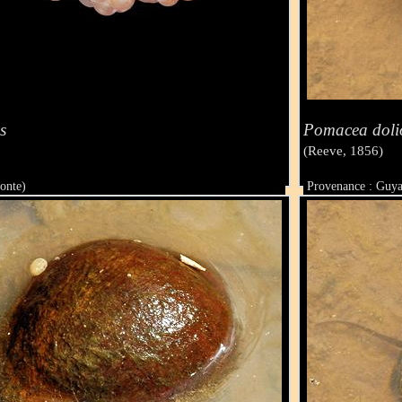
s
Pomacea doli
(Reeve, 1856)
onte)
Provenance : Guya
Taille :