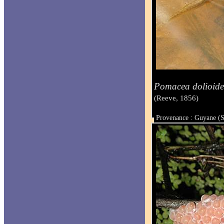
Pomacea dolioide
(Reeve, 1856)
Provenance : Guyane (S
Taille :