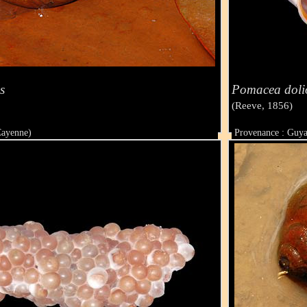
s
Pomacea doli
(Reeve, 1856)
Cayenne)
Provenance : Guy
Taille : 52 mm