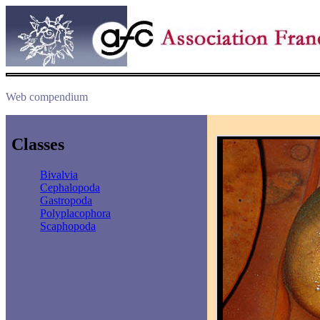
Web compendium
Classes
Bivalvia
Cephalopoda
Gastropoda
Polyplacophora
Scaphopoda