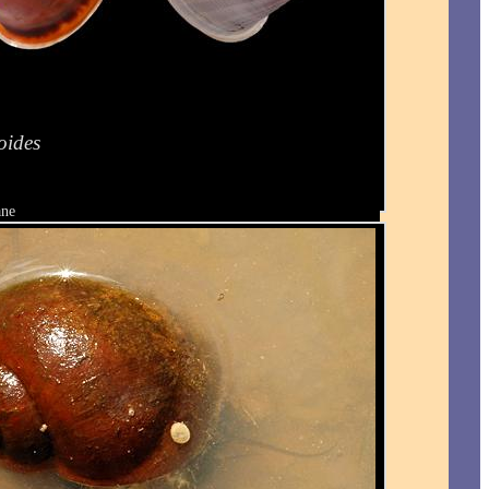
oides
ane