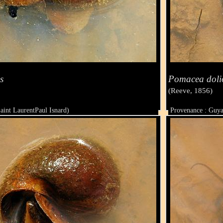
s
Pomacea doli
(Reeve, 1856)
aint LaurentPaul Isnard)
Provenance : Guya
Taille :