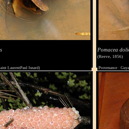
s
Pomacea doli
(Reeve, 1856)
aint LaurentPaul Isnard)
Provenance : Guya
Taille :