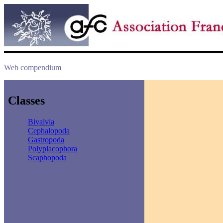
Web compendium
Classes
Bivalvia
Cephalopoda
Gastropoda
Polyplacophora
Scaphopoda