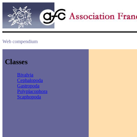
Web compendium
Classes
Bivalvia
Cephalopoda
Gastropoda
Polyplacophora
Scaphopoda