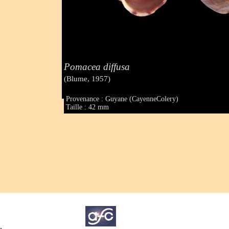
Pomacea diffusa
(Blume, 1957)
Provenance : Guyane (CayenneColery)
Taille : 42 mm
.