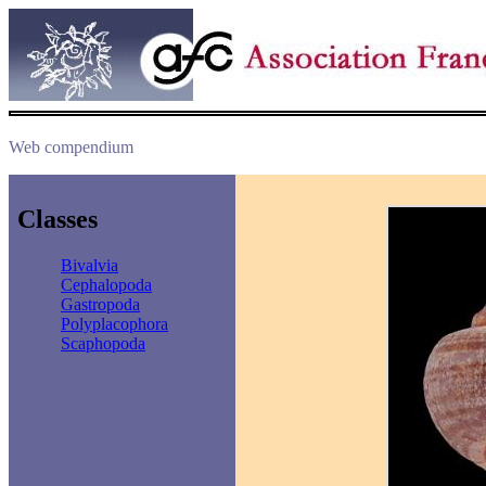
Web compendium
Classes
Bivalvia
Cephalopoda
Gastropoda
Polyplacophora
Scaphopoda