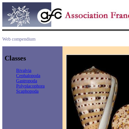
Web compendium
Classes
Bivalvia
Cephalopoda
Gastropoda
Polyplacophora
Scaphopoda