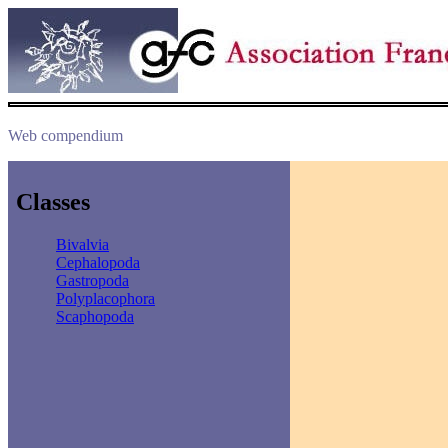
Web compendium
Classes
Bivalvia
Cephalopoda
Gastropoda
Polyplacophora
Scaphopoda