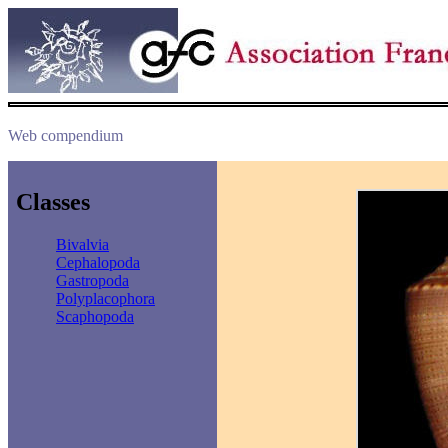
Web compendium
Classes
Bivalvia
Cephalopoda
Gastropoda
Polyplacophora
Scaphopoda