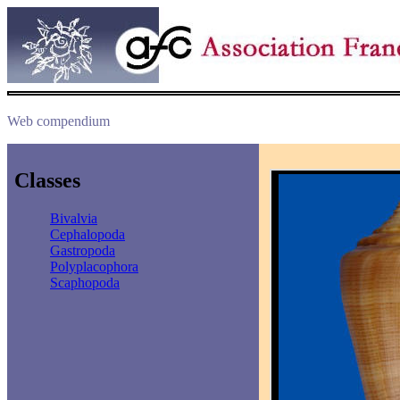
Web compendium
Classes
Bivalvia
Cephalopoda
Gastropoda
Polyplacophora
Scaphopoda