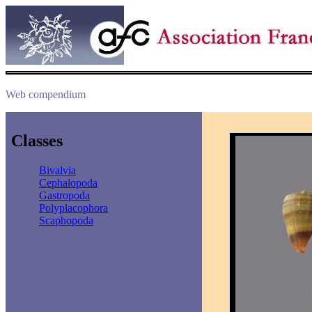
Web compendium
Classes
Bivalvia
Cephalopoda
Gastropoda
Polyplacophora
Scaphopoda