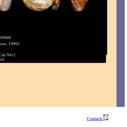
tonae
vao, 1990)
Cap Vert (
 mm
Contacts