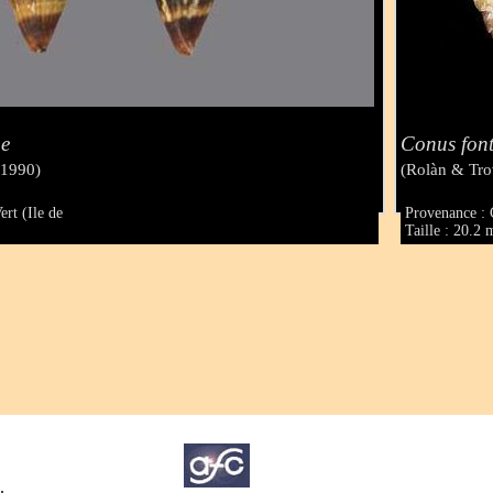
ae
Conus fon
 1990)
(Rolàn & Tro
rt (Ile de
Provenance : 
Taille : 20.2
.