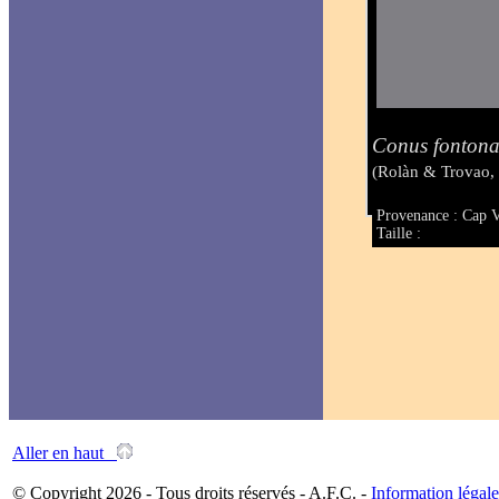
Conus fonton
(Rolàn & Trovao,
Provenance : Cap Ve
Taille :
Aller en haut
© Copyright 2026 - Tous droits réservés - A.F.C. -
Information légale