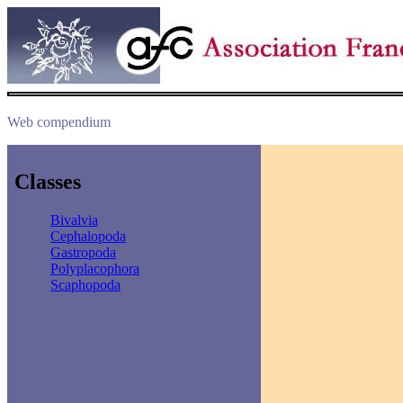
Web compendium
Classes
Bivalvia
Cephalopoda
Gastropoda
Polyplacophora
Scaphopoda