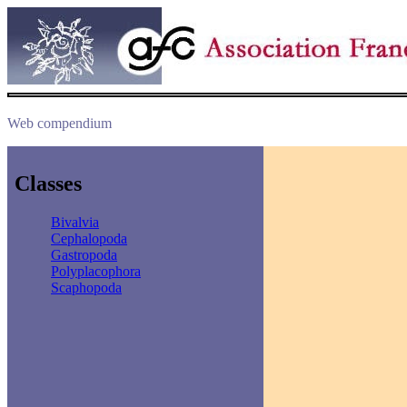
Web compendium
Classes
Bivalvia
Cephalopoda
Gastropoda
Polyplacophora
Scaphopoda