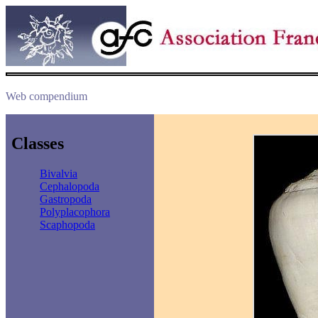
Web compendium
Classes
Bivalvia
Cephalopoda
Gastropoda
Polyplacophora
Scaphopoda