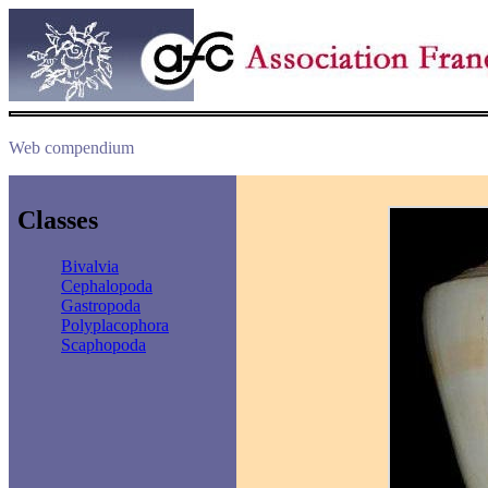
Web compendium
Classes
Bivalvia
Cephalopoda
Gastropoda
Polyplacophora
Scaphopoda